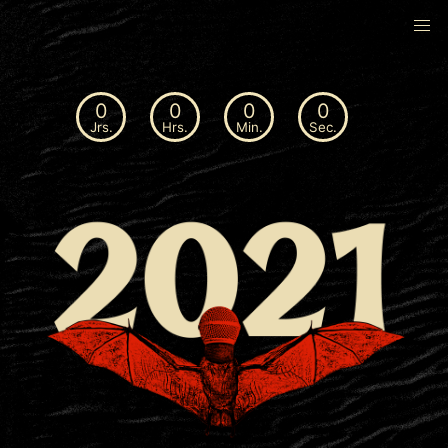
0
0
0
0
Jrs.
Hrs.
Min.
Sec.